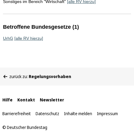
Sonstiges im Bereich "Wirtschaft"
[alle RV hierzu]
Betroffene Bundesgesetze (1)
UrhG
[alle RV hierzu]
Sie
zurück zu:
Regelungsvorhaben
befinden
sich
hier:
Interne
Hilfe
Kontakt
Newsletter
Links
Barrierefreiheit
Datenschutz
Inhalte melden
Impressum
© Deutscher Bundestag