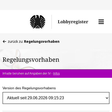
Direk
zum
Men
Lobbyregister
Inhal
öffne
Sie
zurück zu:
Regelungsvorhaben
befinden
sich
Regelungsvorhaben
hier:
Inhalte beruhen auf Angaben der IV -
Infos
Version des Regelungsvorhabens