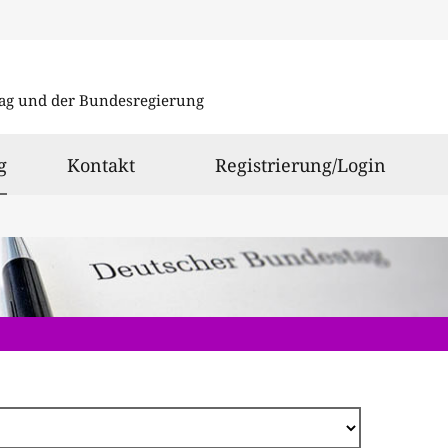
Direkt
zum
ag und der Bundesregierung
Inhalt
ausgewählt
g
Kontakt
Registrierung/Login