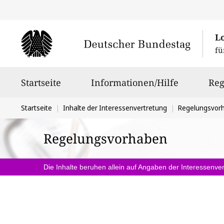
L
fü
Hauptnavigation
Startseite
Informationen/Hilfe
Reg
Sie
Startseite
Inhalte der Interessenvertretung
Regelungsvor
befinden
Regelungsvorhaben
sich
hier:
Die Inhalte beruhen allein auf Angaben der Interessenver