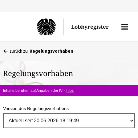
Direk
zum
Men
Lobbyregister
Inhal
öffne
Sie
zurück zu:
Regelungsvorhaben
befinden
sich
Regelungsvorhaben
hier:
Inhalte beruhen auf Angaben der IV -
Infos
Version des Regelungsvorhabens