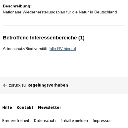
Beschreibung:
Nationaler Wiederherstellungsplan für die Natur in Deutschland
Betroffene Interessenbereiche (1)
Artenschutz/Biodiversität
[alle RV hierzu]
Sie
zurück zu:
Regelungsvorhaben
befinden
sich
hier:
Interne
Hilfe
Kontakt
Newsletter
Links
Barrierefreiheit
Datenschutz
Inhalte melden
Impressum