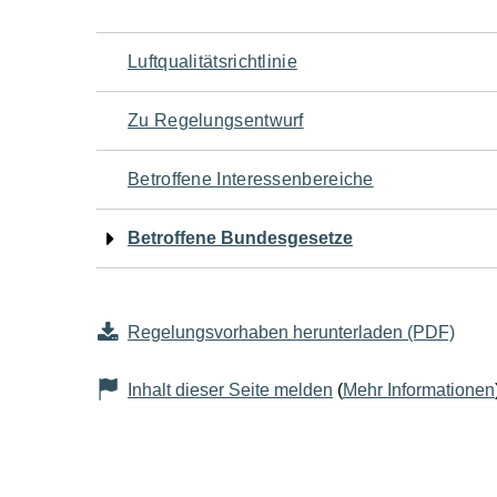
Navigation
Luftqualitätsrichtlinie
für
Zu Regelungsentwurf
den
Betroffene Interessenbereiche
Seiteninhalt
Betroffene Bundesgesetze
Regelungsvorhaben herunterladen (PDF)
Inhalt dieser Seite melden
(
Mehr Informationen