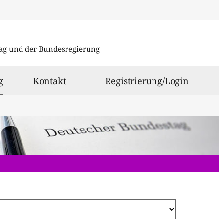
Direkt
zum
ag und der Bundesregierung
Inhalt
ausgewählt
g
Kontakt
Registrierung/Login