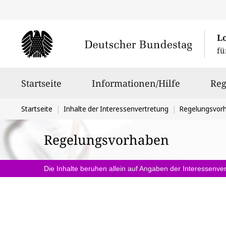
L
fü
Hauptnavigation
Startseite
Informationen/Hilfe
Reg
Sie
Startseite
Inhalte der Interessenvertretung
Regelungsvor
befinden
Regelungsvorhaben
sich
hier:
Die Inhalte beruhen allein auf Angaben der Interessenver