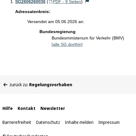
SG2606260036
(
PDF - 9 Seiten
)
Adressatenkreis:
Versendet am 05.06.2026 an:
Bundesregierung
Bundesministerium für Verkehr (BMV)
[alle SG dorthin]
Sie
zurück zu:
Regelungsvorhaben
befinden
sich
hier:
Interne
Hilfe
Kontakt
Newsletter
Links
Barrierefreiheit
Datenschutz
Inhalte melden
Impressum