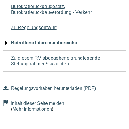
Navigation
Bürokratierückbaugesetz,
Bürokratierückbauverordung - Verkehr
für
den
Zu Regelungsentwurf
Seiteninhalt
Betroffene Interessenbereiche
Zu diesem RV abgegebene grundlegende
Stellungnahmen/Gutachten
Regelungsvorhaben herunterladen (PDF)
Inhalt dieser Seite melden
(
Mehr Informationen
)