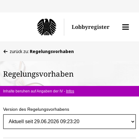
Direk
zum
Men
Lobbyregister
Inhal
öffne
Sie
zurück zu:
Regelungsvorhaben
befinden
sich
Regelungsvorhaben
hier:
Inhalte beruhen auf Angaben der IV -
Infos
Version des Regelungsvorhabens