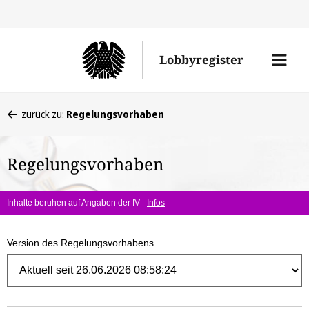
Direk
zum
Men
Lobbyregister
Inhal
öffne
Sie
zurück zu:
Regelungsvorhaben
befinden
sich
Regelungsvorhaben
hier:
Inhalte beruhen auf Angaben der IV -
Infos
Version des Regelungsvorhabens