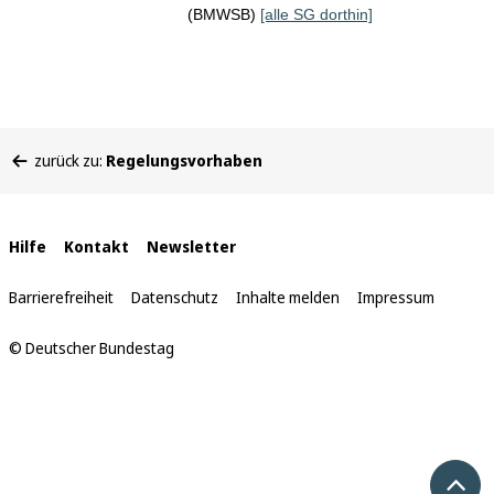
(BMWSB)
[alle SG dorthin]
Sie
zurück zu:
Regelungsvorhaben
befinden
sich
hier:
Interne
Hilfe
Kontakt
Newsletter
Links
Barrierefreiheit
Datenschutz
Inhalte melden
Impressum
© Deutscher Bundestag
Nach