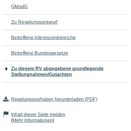
Navigation
GModG
für
Zu Regelungsentwurf
den
Betroffene Interessenbereiche
Seiteninhalt
Betroffene Bundesgesetze
Zu diesem RV abgegebene grundlegende
Stellungnahmen/Gutachten
Regelungsvorhaben herunterladen (PDF)
Inhalt dieser Seite melden
(
Mehr Informationen
)