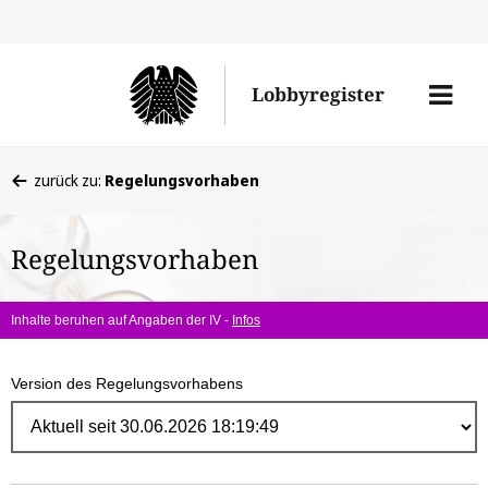
Direk
zum
Men
Lobbyregister
Inhal
öffne
Sie
zurück zu:
Regelungsvorhaben
befinden
sich
Regelungsvorhaben
hier:
Inhalte beruhen auf Angaben der IV -
Infos
Version des Regelungsvorhabens