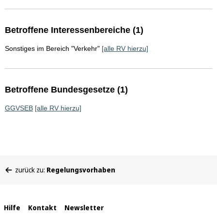
Betroffene Interessenbereiche (1)
Sonstiges im Bereich "Verkehr"
[alle RV hierzu]
Betroffene Bundesgesetze (1)
GGVSEB
[alle RV hierzu]
Sie
zurück zu:
Regelungsvorhaben
befinden
sich
hier:
Interne
Hilfe
Kontakt
Newsletter