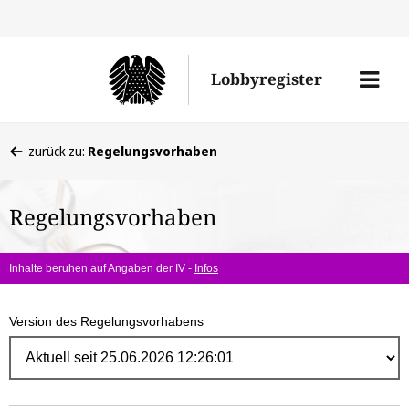
Direk
zum
Men
Lobbyregister
Inhal
öffne
Sie
zurück zu:
Regelungsvorhaben
befinden
sich
Regelungsvorhaben
hier:
Inhalte beruhen auf Angaben der IV -
Infos
Version des Regelungsvorhabens