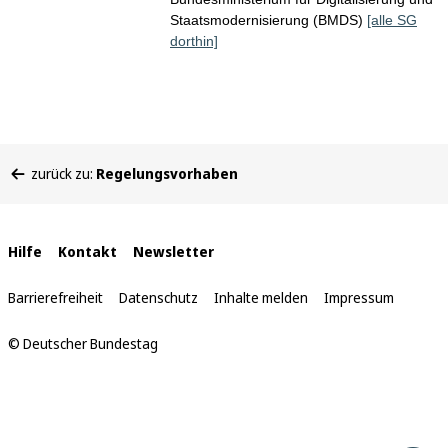
Staatsmodernisierung (BMDS)
[alle SG
dorthin]
Sie
zurück zu:
Regelungsvorhaben
befinden
sich
hier:
Interne
Hilfe
Kontakt
Newsletter
Links
Barrierefreiheit
Datenschutz
Inhalte melden
Impressum
© Deutscher Bundestag