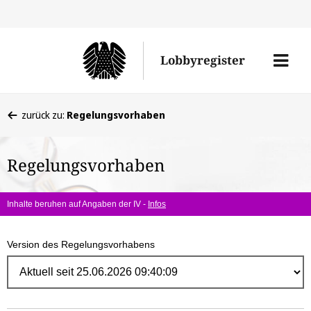
Direk
zum
Men
Lobbyregister
Inhal
öffne
Sie
zurück zu:
Regelungsvorhaben
befinden
sich
Regelungsvorhaben
hier:
Inhalte beruhen auf Angaben der IV -
Infos
Version des Regelungsvorhabens