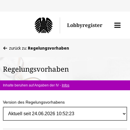
Direk
zum
Men
Lobbyregister
Inhal
öffne
Sie
zurück zu:
Regelungsvorhaben
befinden
sich
Regelungsvorhaben
hier:
Inhalte beruhen auf Angaben der IV -
Infos
Version des Regelungsvorhabens