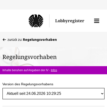
Direk
zum
Men
Lobbyregister
Inhal
öffne
Sie
zurück zu:
Regelungsvorhaben
befinden
sich
Regelungsvorhaben
hier:
Inhalte beruhen auf Angaben der IV -
Infos
Version des Regelungsvorhabens