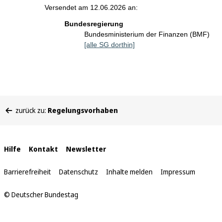
Versendet am 12.06.2026 an:
Bundesregierung
Bundesministerium der Finanzen (BMF)
[alle SG dorthin]
Sie
zurück zu:
Regelungsvorhaben
befinden
sich
hier:
Interne
Hilfe
Kontakt
Newsletter
Links
Barrierefreiheit
Datenschutz
Inhalte melden
Impressum
© Deutscher Bundestag