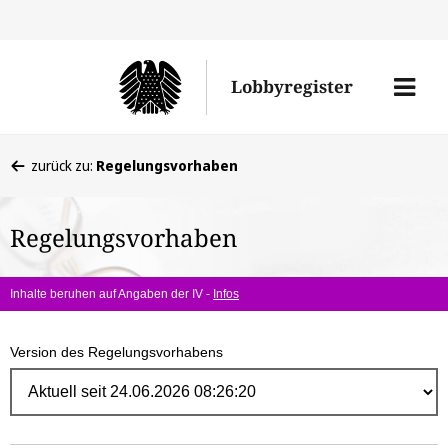
Direk
zum
Men
Lobbyregister
Inhal
öffne
Sie
zurück zu:
Regelungsvorhaben
befinden
sich
Regelungsvorhaben
hier:
Inhalte beruhen auf Angaben der IV -
Infos
Version des Regelungsvorhabens