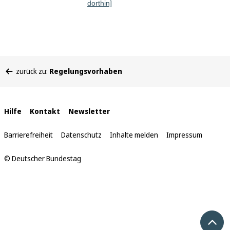
dorthin]
Sie
zurück zu:
Regelungsvorhaben
befinden
sich
hier:
Interne
Hilfe
Kontakt
Newsletter
Links
Barrierefreiheit
Datenschutz
Inhalte melden
Impressum
© Deutscher Bundestag
Nach