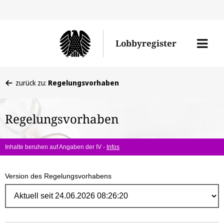
Direk
zum
Men
Lobbyregister
Inhal
öffne
Sie
zurück zu:
Regelungsvorhaben
befinden
sich
Regelungsvorhaben
hier:
Inhalte beruhen auf Angaben der IV -
Infos
Version des Regelungsvorhabens