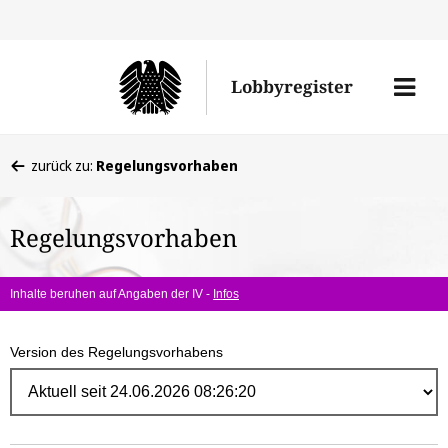
Direk
zum
Men
Lobbyregister
Inhal
öffne
Sie
zurück zu:
Regelungsvorhaben
befinden
sich
Regelungsvorhaben
hier:
Inhalte beruhen auf Angaben der IV -
Infos
Version des Regelungsvorhabens