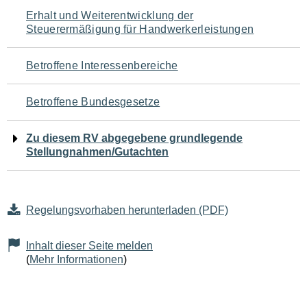
Navigation
Erhalt und Weiterentwicklung der
Steuerermäßigung für Handwerkerleistungen
für
den
Betroffene Interessenbereiche
Seiteninhalt
Betroffene Bundesgesetze
Zu diesem RV abgegebene grundlegende
Stellungnahmen/Gutachten
Regelungsvorhaben herunterladen (PDF)
Inhalt dieser Seite melden
(
Mehr Informationen
)