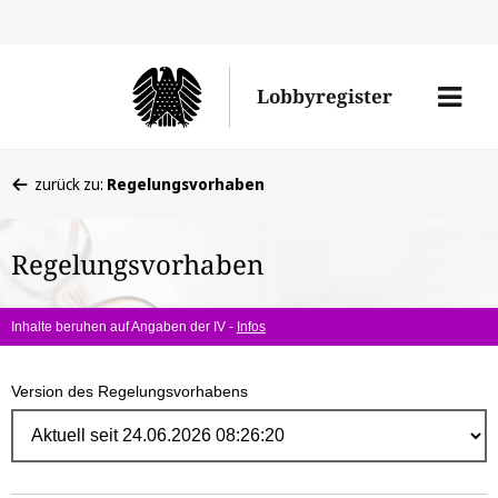
Direk
zum
Men
Lobbyregister
Inhal
öffne
Sie
zurück zu:
Regelungsvorhaben
befinden
sich
Regelungsvorhaben
hier:
Inhalte beruhen auf Angaben der IV -
Infos
Version des Regelungsvorhabens