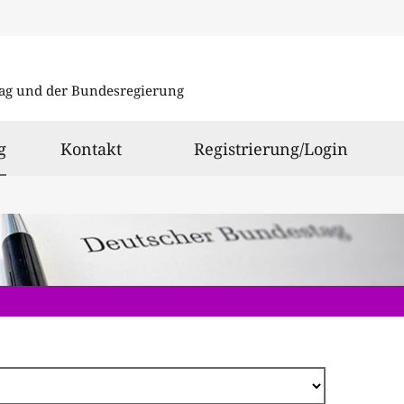
Direkt
zum
ag und der Bundesregierung
Inhalt
ausgewählt
g
Kontakt
Registrierung/Login