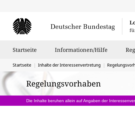
L
fü
Hauptnavigation
Startseite
Informationen/Hilfe
Reg
Sie
Startseite
Inhalte der Interessenvertretung
Regelungsvor
befinden
Regelungsvorhaben
sich
hier:
Die Inhalte beruhen allein auf Angaben der Interessenver