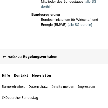
Mitglieder des Bundestages
[alle SG
dorthin]
Bundesregierung
Bundesministerium für Wirtschaft und
Energie (BMWE)
[alle SG dorthin]
Sie
zurück zu:
Regelungsvorhaben
befinden
sich
hier:
Interne
Hilfe
Kontakt
Newsletter
Links
Barrierefreiheit
Datenschutz
Inhalte melden
Impressum
© Deutscher Bundestag