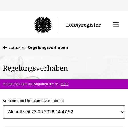
Direk
zum
Men
Lobbyregister
Inhal
öffne
Sie
zurück zu:
Regelungsvorhaben
befinden
sich
Regelungsvorhaben
hier:
Inhalte beruhen auf Angaben der IV -
Infos
Version des Regelungsvorhabens