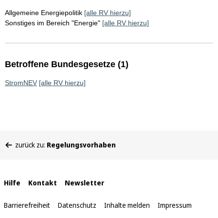
Allgemeine Energiepolitik
[alle RV hierzu]
Sonstiges im Bereich "Energie"
[alle RV hierzu]
Betroffene Bundesgesetze (1)
StromNEV
[alle RV hierzu]
Sie
zurück zu:
Regelungsvorhaben
befinden
sich
hier:
Interne
Hilfe
Kontakt
Newsletter
Links
Barrierefreiheit
Datenschutz
Inhalte melden
Impressum