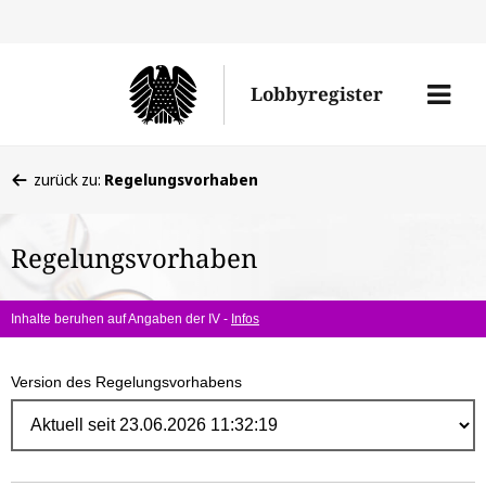
Direk
zum
Men
Lobbyregister
Inhal
öffne
Sie
zurück zu:
Regelungsvorhaben
befinden
sich
Regelungsvorhaben
hier:
Inhalte beruhen auf Angaben der IV -
Infos
Version des Regelungsvorhabens