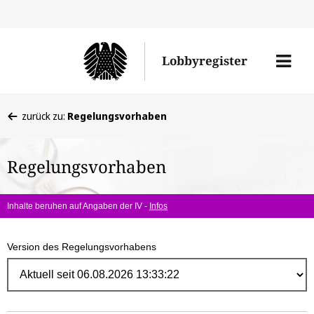
Direk
zum
Men
Lobbyregister
Inhal
öffne
Sie
zurück zu:
Regelungsvorhaben
befinden
sich
Regelungsvorhaben
hier:
Inhalte beruhen auf Angaben der IV -
Infos
Version des Regelungsvorhabens