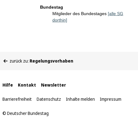
Bundestag
Mitglieder des Bundestages
[alle SG
dorthin]
Sie
zurück zu:
Regelungsvorhaben
befinden
sich
hier:
Interne
Hilfe
Kontakt
Newsletter
Links
Barrierefreiheit
Datenschutz
Inhalte melden
Impressum
© Deutscher Bundestag