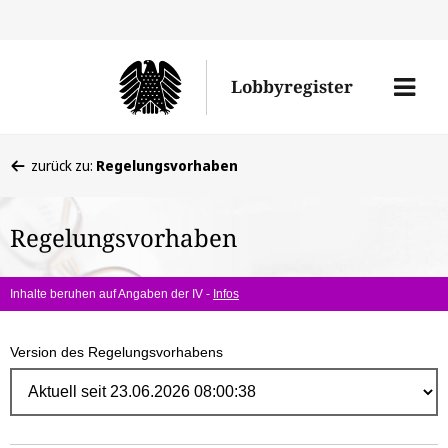
Direk
zum
Men
Lobbyregister
Inhal
öffne
Sie
zurück zu:
Regelungsvorhaben
befinden
sich
Regelungsvorhaben
hier:
Inhalte beruhen auf Angaben der IV -
Infos
Version des Regelungsvorhabens