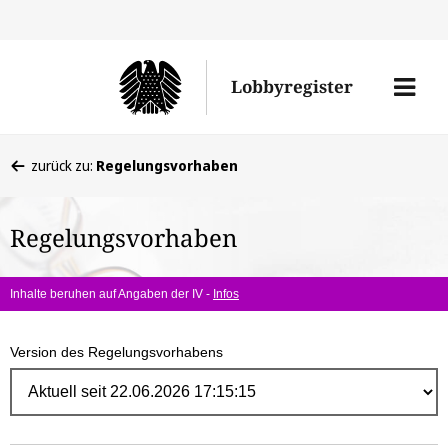
Direk
zum
Men
Lobbyregister
Inhal
öffne
Sie
zurück zu:
Regelungsvorhaben
befinden
sich
Regelungsvorhaben
hier:
Inhalte beruhen auf Angaben der IV -
Infos
Version des Regelungsvorhabens