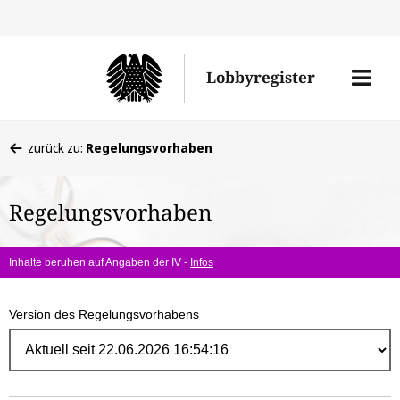
Direk
zum
Men
Lobbyregister
Inhal
öffne
Sie
zurück zu:
Regelungsvorhaben
befinden
sich
Regelungsvorhaben
hier:
Inhalte beruhen auf Angaben der IV -
Infos
Version des Regelungsvorhabens