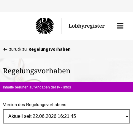
Direk
zum
Men
Lobbyregister
Inhal
öffne
Sie
zurück zu:
Regelungsvorhaben
befinden
sich
Regelungsvorhaben
hier:
Inhalte beruhen auf Angaben der IV -
Infos
Version des Regelungsvorhabens