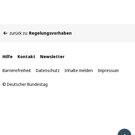
Sie
zurück zu:
Regelungsvorhaben
befinden
sich
hier:
Interne
Hilfe
Kontakt
Newsletter
Links
Barrierefreiheit
Datenschutz
Inhalte melden
Impressum
© Deutscher Bundestag
Nach