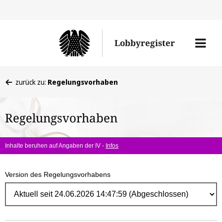
Direk
zum
Men
Lobbyregister
Inhal
öffne
Sie
zurück zu:
Regelungsvorhaben
befinden
sich
Regelungsvorhaben
hier:
Inhalte beruhen auf Angaben der IV -
Infos
Version des Regelungsvorhabens