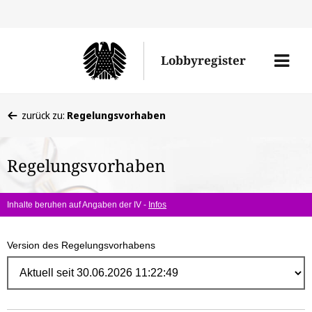
Direk
zum
Men
Lobbyregister
Inhal
öffne
Sie
zurück zu:
Regelungsvorhaben
befinden
sich
Regelungsvorhaben
hier:
Inhalte beruhen auf Angaben der IV -
Infos
Version des Regelungsvorhabens