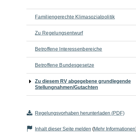
Navigation
Familiengerechte Klimasozialpolitik
für
Zu Regelungsentwurf
den
Betroffene Interessenbereiche
Seiteninhalt
Betroffene Bundesgesetze
Zu diesem RV abgegebene grundlegende
Stellungnahmen/Gutachten
Regelungsvorhaben herunterladen (PDF)
Inhalt dieser Seite melden
(
Mehr Informationen