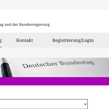
Direkt
zum
ag und der Bundesregierung
Inhalt
ausgewählt
g
Kontakt
Registrierung/Login