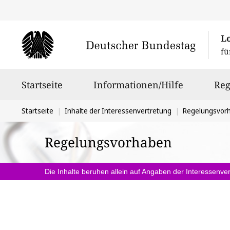
L
fü
Hauptnavigation
Startseite
Informationen/Hilfe
Reg
Sie
Startseite
Inhalte der Interessenvertretung
Regelungsvor
befinden
Regelungsvorhaben
sich
hier:
Die Inhalte beruhen allein auf Angaben der Interessenver