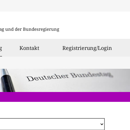
Direkt
zum
ag und der Bundesregierung
Inhalt
ausgewählt
g
Kontakt
Registrierung/Login