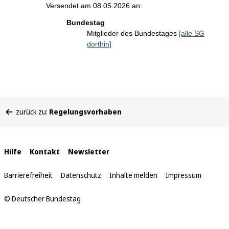
Versendet am 08.05.2026 an:
Bundestag
Mitglieder des Bundestages
[alle SG
dorthin]
Sie
zurück zu:
Regelungsvorhaben
befinden
sich
hier:
Interne
Hilfe
Kontakt
Newsletter
Links
Barrierefreiheit
Datenschutz
Inhalte melden
Impressum
© Deutscher Bundestag