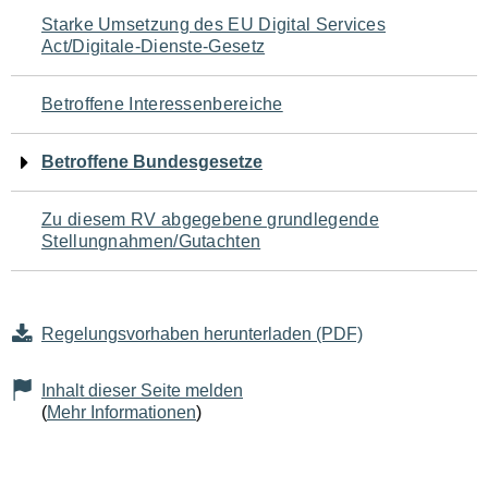
Navigation
Starke Umsetzung des EU Digital Services
Act/Digitale-Dienste-Gesetz
für
den
Betroffene Interessenbereiche
Seiteninhalt
Betroffene Bundesgesetze
Zu diesem RV abgegebene grundlegende
Stellungnahmen/Gutachten
Regelungsvorhaben herunterladen (PDF)
Inhalt dieser Seite melden
(
Mehr Informationen
)