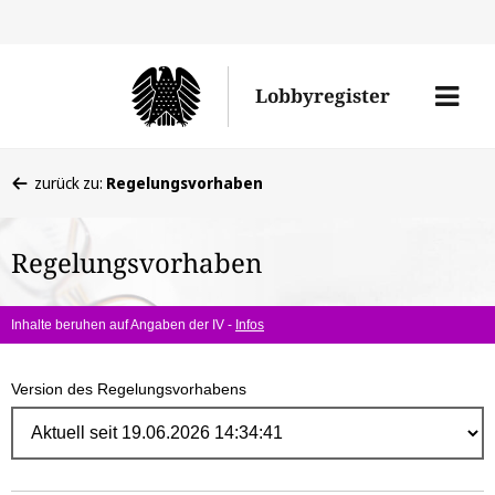
Direk
zum
Men
Lobbyregister
Inhal
öffne
Sie
zurück zu:
Regelungsvorhaben
befinden
sich
Regelungsvorhaben
hier:
Inhalte beruhen auf Angaben der IV -
Infos
Version des Regelungsvorhabens