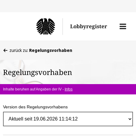
Direk
zum
Men
Lobbyregister
Inhal
öffne
Sie
zurück zu:
Regelungsvorhaben
befinden
sich
Regelungsvorhaben
hier:
Inhalte beruhen auf Angaben der IV -
Infos
Version des Regelungsvorhabens