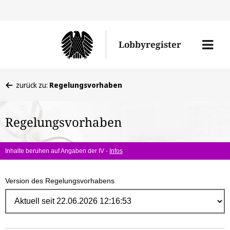
Direk
zum
Men
Lobbyregister
Inhal
öffne
Sie
zurück zu:
Regelungsvorhaben
befinden
sich
Regelungsvorhaben
hier:
Inhalte beruhen auf Angaben der IV -
Infos
Version des Regelungsvorhabens