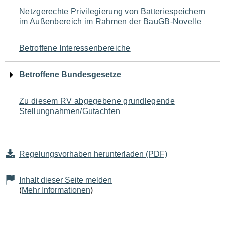
Navigation
Netzgerechte Privilegierung von Batteriespeichern
im Außenbereich im Rahmen der BauGB-Novelle
für
den
Betroffene Interessenbereiche
Seiteninhalt
Betroffene Bundesgesetze
Zu diesem RV abgegebene grundlegende
Stellungnahmen/Gutachten
Regelungsvorhaben herunterladen (PDF)
Inhalt dieser Seite melden
(
Mehr Informationen
)