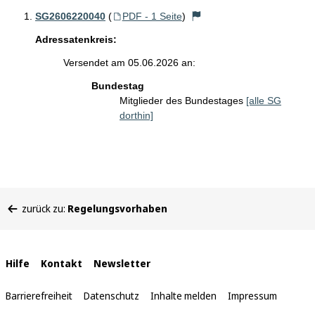
SG2606220040
(
PDF - 1 Seite
)
Adressatenkreis:
Versendet am 05.06.2026 an:
Bundestag
Mitglieder des Bundestages
[alle SG
dorthin]
Sie
zurück zu:
Regelungsvorhaben
befinden
sich
hier:
Interne
Hilfe
Kontakt
Newsletter
Links
Barrierefreiheit
Datenschutz
Inhalte melden
Impressum