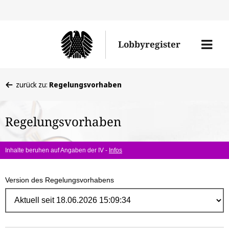
Direk
zum
Men
Lobbyregister
Inhal
öffne
Sie
zurück zu:
Regelungsvorhaben
befinden
sich
Regelungsvorhaben
hier:
Inhalte beruhen auf Angaben der IV -
Infos
Version des Regelungsvorhabens