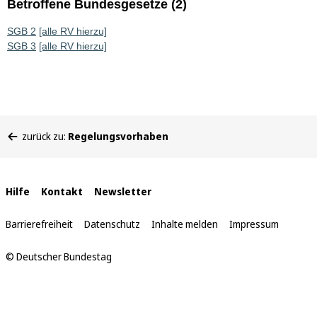
Betroffene Bundesgesetze (2)
SGB 2
[alle RV hierzu]
SGB 3
[alle RV hierzu]
Sie
zurück zu:
Regelungsvorhaben
befinden
sich
hier:
Interne
Hilfe
Kontakt
Newsletter
Links
Barrierefreiheit
Datenschutz
Inhalte melden
Impressum
© Deutscher Bundestag