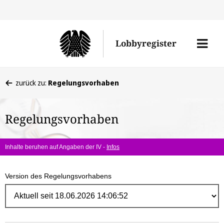
Direk
zum
Men
Lobbyregister
Inhal
öffne
Sie
zurück zu:
Regelungsvorhaben
befinden
sich
Regelungsvorhaben
hier:
Inhalte beruhen auf Angaben der IV -
Infos
Version des Regelungsvorhabens