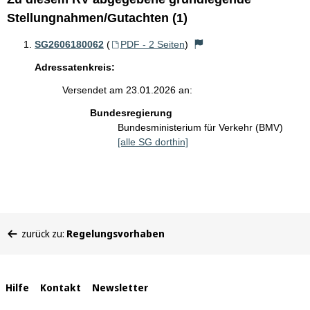
Stellungnahmen/Gutachten (1)
SG2606180062
(
PDF - 2 Seiten
)
Adressatenkreis:
Versendet am 23.01.2026 an:
Bundesregierung
Bundesministerium für Verkehr (BMV)
[alle SG dorthin]
Sie
zurück zu:
Regelungsvorhaben
befinden
sich
hier:
Interne
Hilfe
Kontakt
Newsletter