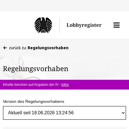
Direk
zum
Men
Lobbyregister
Inhal
öffne
Sie
zurück zu:
Regelungsvorhaben
befinden
sich
Regelungsvorhaben
hier:
Inhalte beruhen auf Angaben der IV -
Infos
Version des Regelungsvorhabens