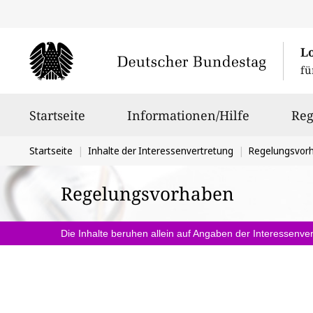
L
fü
Hauptnavigation
Startseite
Informationen/Hilfe
Reg
Sie
Startseite
Inhalte der Interessenvertretung
Regelungsvor
befinden
Regelungsvorhaben
sich
hier:
Die Inhalte beruhen allein auf Angaben der Interessenver