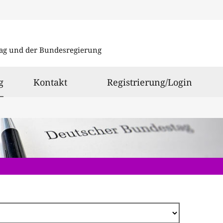
Direkt
zum
ag und der Bundesregierung
Inhalt
ausgewählt
g
Kontakt
Registrierung/Login