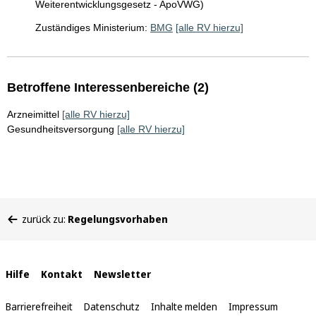
Weiterentwicklungsgesetz - ApoVWG)
Zuständiges Ministerium:
BMG
[alle RV hierzu]
Betroffene Interessenbereiche (2)
Arzneimittel
[alle RV hierzu]
Gesundheitsversorgung
[alle RV hierzu]
Sie
zurück zu:
Regelungsvorhaben
befinden
sich
hier:
Interne
Hilfe
Kontakt
Newsletter
Links
Barrierefreiheit
Datenschutz
Inhalte melden
Impressum