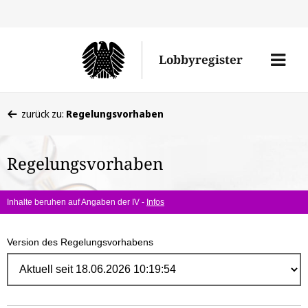
Direk
zum
Men
Lobbyregister
Inhal
öffne
Sie
zurück zu:
Regelungsvorhaben
befinden
sich
Regelungsvorhaben
hier:
Inhalte beruhen auf Angaben der IV -
Infos
Version des Regelungsvorhabens