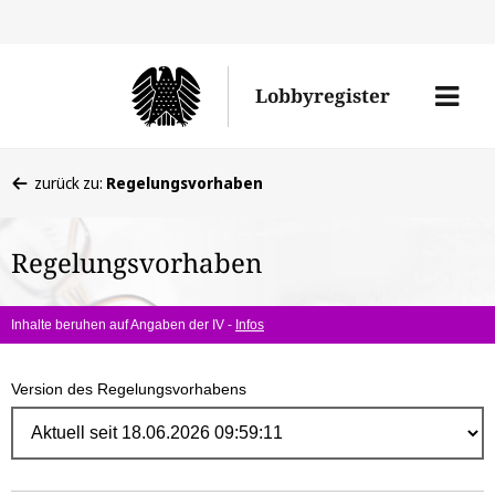
Direk
zum
Men
Lobbyregister
Inhal
öffne
Sie
zurück zu:
Regelungsvorhaben
befinden
sich
Regelungsvorhaben
hier:
Inhalte beruhen auf Angaben der IV -
Infos
Version des Regelungsvorhabens