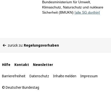
Bundesministerium für Umwelt,
Klimaschutz, Naturschutz und nukleare
Sicherheit (BMUKN)
[alle SG dorthin]
Sie
zurück zu:
Regelungsvorhaben
befinden
sich
hier:
Interne
Hilfe
Kontakt
Newsletter
Links
Barrierefreiheit
Datenschutz
Inhalte melden
Impressum
© Deutscher Bundestag