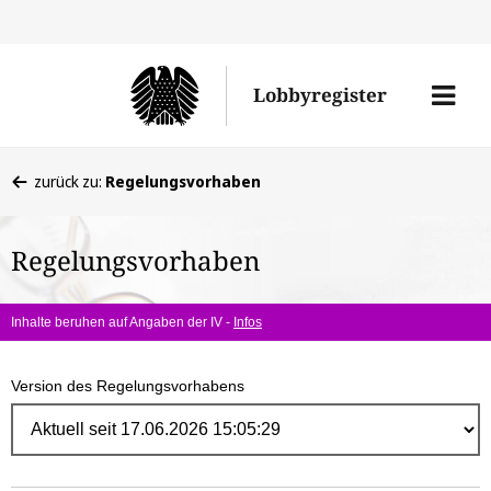
Direk
zum
Men
Lobbyregister
Inhal
öffne
Sie
zurück zu:
Regelungsvorhaben
befinden
sich
Regelungsvorhaben
hier:
Inhalte beruhen auf Angaben der IV -
Infos
Version des Regelungsvorhabens