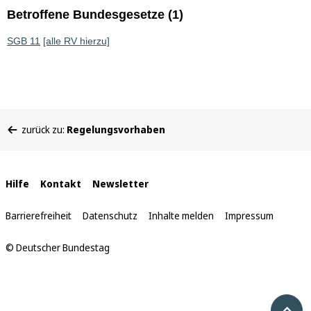
Betroffene Bundesgesetze (1)
SGB 11
[alle RV hierzu]
Sie
zurück zu:
Regelungsvorhaben
befinden
sich
hier:
Interne
Hilfe
Kontakt
Newsletter
Links
Barrierefreiheit
Datenschutz
Inhalte melden
Impressum
© Deutscher Bundestag
Nach