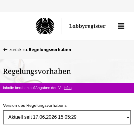
Direk
zum
Men
Lobbyregister
Inhal
öffne
Sie
zurück zu:
Regelungsvorhaben
befinden
sich
Regelungsvorhaben
hier:
Inhalte beruhen auf Angaben der IV -
Infos
Version des Regelungsvorhabens