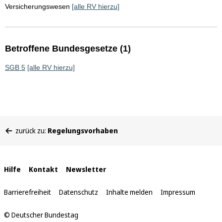
Versicherungswesen
[alle RV hierzu]
Betroffene Bundesgesetze (1)
SGB 5
[alle RV hierzu]
Sie
zurück zu:
Regelungsvorhaben
befinden
sich
hier:
Interne
Hilfe
Kontakt
Newsletter
Links
Barrierefreiheit
Datenschutz
Inhalte melden
Impressum
© Deutscher Bundestag