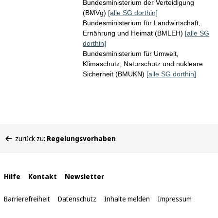
Bundesministerium der Verteidigung
(BMVg)
[alle SG dorthin]
Bundesministerium für Landwirtschaft,
Ernährung und Heimat (BMLEH)
[alle SG
dorthin]
Bundesministerium für Umwelt,
Klimaschutz, Naturschutz und nukleare
Sicherheit (BMUKN)
[alle SG dorthin]
Sie
zurück zu:
Regelungsvorhaben
befinden
sich
hier:
Interne
Hilfe
Kontakt
Newsletter
Links
Barrierefreiheit
Datenschutz
Inhalte melden
Impressum