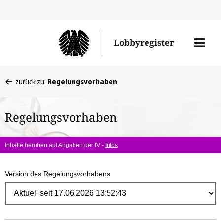
Direk
zum
Men
Lobbyregister
Inhal
öffne
Sie
zurück zu:
Regelungsvorhaben
befinden
sich
Regelungsvorhaben
hier:
Inhalte beruhen auf Angaben der IV -
Infos
Version des Regelungsvorhabens