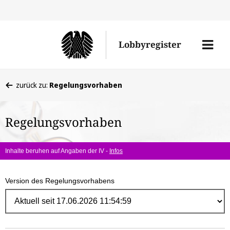
Direk
zum
Men
Lobbyregister
Inhal
öffne
Sie
zurück zu:
Regelungsvorhaben
befinden
sich
Regelungsvorhaben
hier:
Inhalte beruhen auf Angaben der IV -
Infos
Version des Regelungsvorhabens