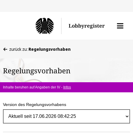
Direk
zum
Men
Lobbyregister
Inhal
öffne
Sie
zurück zu:
Regelungsvorhaben
befinden
sich
Regelungsvorhaben
hier:
Inhalte beruhen auf Angaben der IV -
Infos
Version des Regelungsvorhabens