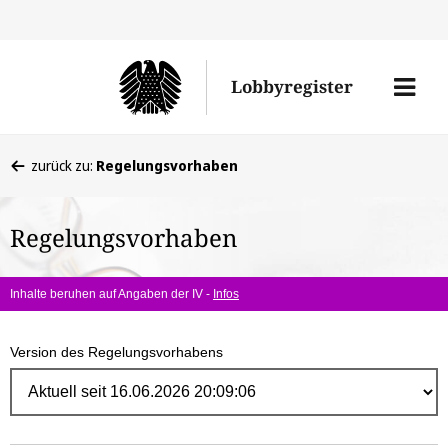
Direk
zum
Men
Lobbyregister
Inhal
öffne
Sie
zurück zu:
Regelungsvorhaben
befinden
sich
Regelungsvorhaben
hier:
Inhalte beruhen auf Angaben der IV -
Infos
Version des Regelungsvorhabens