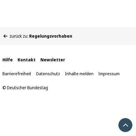
Sie
zurück zu:
Regelungsvorhaben
befinden
sich
hier:
Interne
Hilfe
Kontakt
Newsletter
Links
Barrierefreiheit
Datenschutz
Inhalte melden
Impressum
© Deutscher Bundestag
Nach