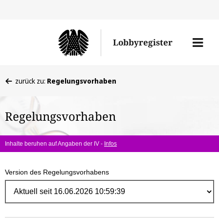
Direk
zum
Men
Lobbyregister
Inhal
öffne
Sie
zurück zu:
Regelungsvorhaben
befinden
sich
Regelungsvorhaben
hier:
Inhalte beruhen auf Angaben der IV -
Infos
Version des Regelungsvorhabens