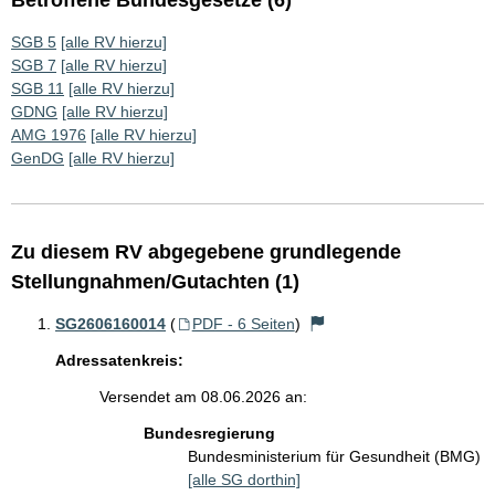
Betroffene Bundesgesetze (6)
SGB 5
[alle RV hierzu]
SGB 7
[alle RV hierzu]
SGB 11
[alle RV hierzu]
GDNG
[alle RV hierzu]
AMG 1976
[alle RV hierzu]
GenDG
[alle RV hierzu]
Zu diesem RV abgegebene grundlegende
Stellungnahmen/Gutachten (1)
SG2606160014
(
PDF - 6 Seiten
)
Adressatenkreis:
Versendet am 08.06.2026 an:
Bundesregierung
Bundesministerium für Gesundheit (BMG)
[alle SG dorthin]