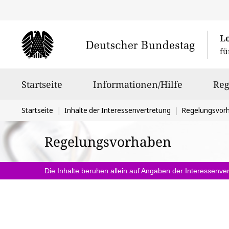
L
fü
Hauptnavigation
Startseite
Informationen/Hilfe
Reg
Sie
Startseite
Inhalte der Interessenvertretung
Regelungsvor
befinden
Regelungsvorhaben
sich
hier:
Die Inhalte beruhen allein auf Angaben der Interessenver