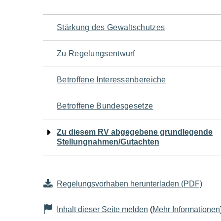
Navigation
Stärkung des Gewaltschutzes
für
Zu Regelungsentwurf
den
Betroffene Interessenbereiche
Seiteninhalt
Betroffene Bundesgesetze
Zu diesem RV abgegebene grundlegende
Stellungnahmen/Gutachten
Regelungsvorhaben herunterladen (PDF)
Inhalt dieser Seite melden
(
Mehr Informationen