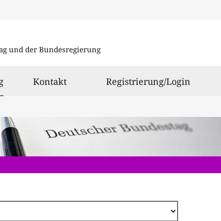
Direkt
zum
ag und der Bundesregierung
Inhalt
ausgewählt
g
Kontakt
Registrierung/Login