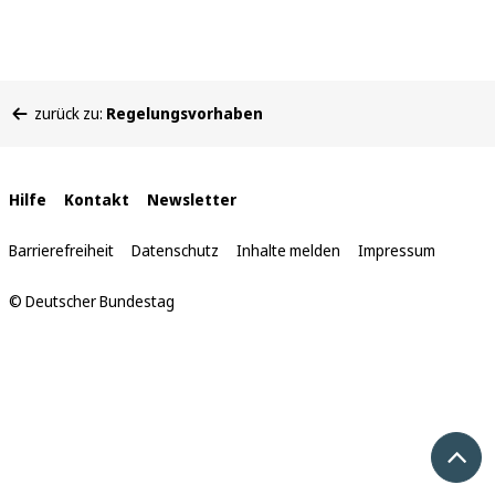
Sie
zurück zu:
Regelungsvorhaben
befinden
sich
hier:
Interne
Hilfe
Kontakt
Newsletter
Links
Barrierefreiheit
Datenschutz
Inhalte melden
Impressum
© Deutscher Bundestag
Nach