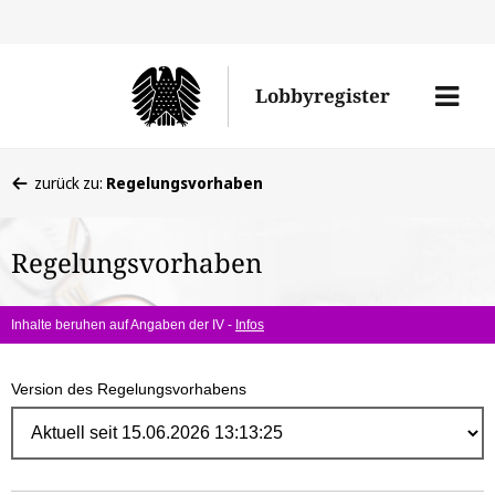
Direk
zum
Men
Lobbyregister
Inhal
öffne
Sie
zurück zu:
Regelungsvorhaben
befinden
sich
Regelungsvorhaben
hier:
Inhalte beruhen auf Angaben der IV -
Infos
Version des Regelungsvorhabens