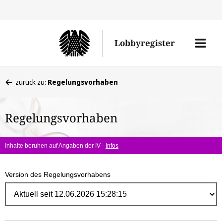
Direk
zum
Men
Lobbyregister
Inhal
öffne
Sie
zurück zu:
Regelungsvorhaben
befinden
sich
Regelungsvorhaben
hier:
Inhalte beruhen auf Angaben der IV -
Infos
Version des Regelungsvorhabens