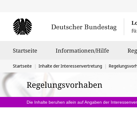
L
fü
Hauptnavigation
Startseite
Informationen/Hilfe
Reg
Sie
Startseite
Inhalte der Interessenvertretung
Regelungsvor
befinden
Regelungsvorhaben
sich
hier:
Die Inhalte beruhen allein auf Angaben der Interessenver