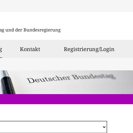
Direkt
zum
ag und der Bundesregierung
Inhalt
ausgewählt
g
Kontakt
Registrierung/Login