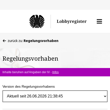
Direk
zum
Men
Lobbyregister
Inhal
öffne
Sie
zurück zu:
Regelungsvorhaben
befinden
sich
Regelungsvorhaben
hier:
Inhalte beruhen auf Angaben der IV -
Infos
Version des Regelungsvorhabens