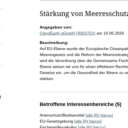
Stärkung von Meeresschutz
Angegeben von:
ClientEarth gGmbH (R003753)
am 10.06.2026
Beschreibung:
Auf EU-Ebene wurde der Europäische Ozeanpakt
Meeresgesetz und die Reform der Meeresstrategi
wird die Verordnung über die Gemeinsame Fischer
Ebene setzen wir uns für einen effektiven Rec
Gesetze ein, um die Gesundheit der Meere zu ve
stärken.
)
Betroffene Interessenbereiche (5)
Artenschutz/Biodiversität
[alle RV hierzu]
EU-Gesetzgebung
[alle RV hierzu]
Fischerei/Aquakultur
[alle RV hierzu]