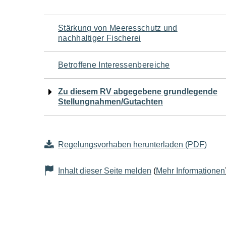
Navigation
Stärkung von Meeresschutz und
nachhaltiger Fischerei
für
Betroffene Interessenbereiche
den
Zu diesem RV abgegebene grundlegende
Seiteninhalt
Stellungnahmen/Gutachten
Regelungsvorhaben herunterladen (PDF)
Inhalt dieser Seite melden
(
Mehr Informationen