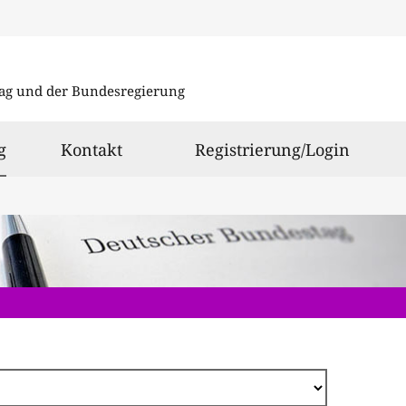
Direkt
zum
ag und der Bundesregierung
Inhalt
ausgewählt
g
Kontakt
Registrierung/Login