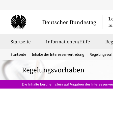
L
fü
Hauptnavigation
Startseite
Informationen/Hilfe
Reg
Sie
Startseite
Inhalte der Interessenvertretung
Regelungsvor
befinden
Regelungsvorhaben
sich
hier:
Die Inhalte beruhen allein auf Angaben der Interessenver