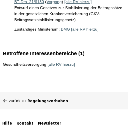
BT-Drs. 21/6130
(
Vorgang
)
[alle RV hierzu]
Entwurf eines Gesetzes zur Stabilisierung der Beitragssätze
in der gesetzlichen Krankenversicherung (GKV-
Beitragssatzstabilisierungsgesetz)
Zuständiges Ministerium:
BMG
[alle RV hierzu]
Betroffene Interessenbereiche (1)
Gesundheitsversorgung
[alle RV hierzu]
Sie
zurück zu:
Regelungsvorhaben
befinden
sich
hier:
Interne
Hilfe
Kontakt
Newsletter