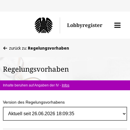
Direk
zum
Men
Lobbyregister
Inhal
öffne
Sie
zurück zu:
Regelungsvorhaben
befinden
sich
Regelungsvorhaben
hier:
Inhalte beruhen auf Angaben der IV -
Infos
Version des Regelungsvorhabens